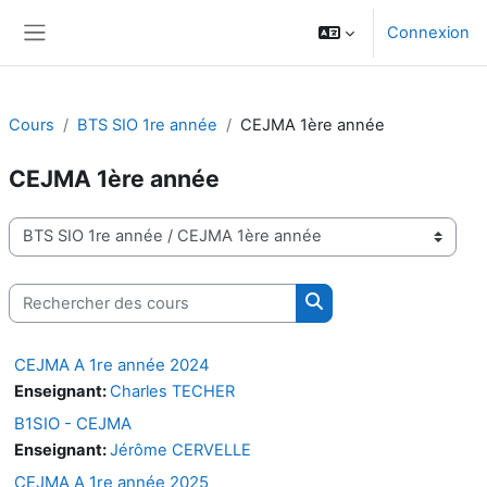
Passer au contenu principal
Connexion
Panneau latéral
Cours
BTS SIO 1re année
CEJMA 1ère année
CEJMA 1ère année
Catégories de cours
Rechercher des cours
Rechercher des cours
CEJMA A 1re année 2024
Enseignant:
Charles TECHER
B1SIO - CEJMA
Enseignant:
Jérôme CERVELLE
CEJMA A 1re année 2025