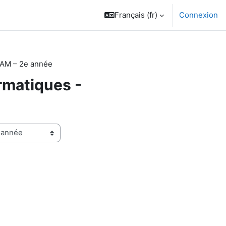
Français ‎(fr)‎
Connexion
LAM – 2e année
rmatiques -