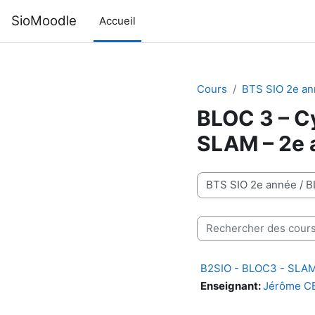
Passer au contenu principal
SioMoodle
Accueil
Cours
BTS SIO 2e a
BLOC 3 – Cy
SLAM – 2e 
Catégories de cours
Rechercher des cours
B2SIO - BLOC3 - SLA
Enseignant:
Jérôme C