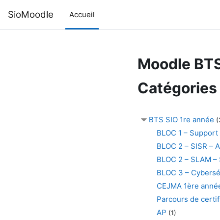
Passer au contenu principal
SioMoodle
Accueil
Moodle BTS
Catégories
BTS SIO 1re année
(
BLOC 1 – Support 
BLOC 2 – SISR – A
BLOC 2 – SLAM – So
BLOC 3 – Cyberséc
CEJMA 1ère anné
Parcours de certi
AP
(1)